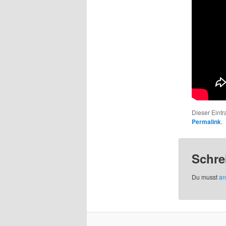
Dieser Eint
Permalink
.
Schre
Du musst
an