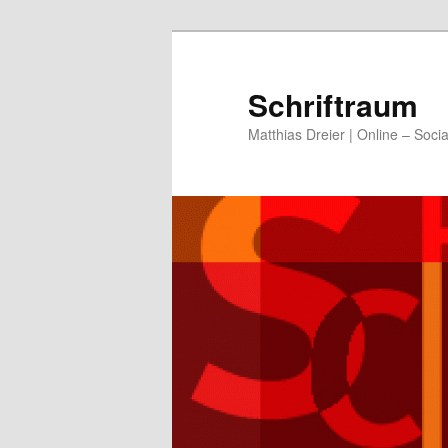
Zum
primären
Inhalt
Schriftraum
springen
Matthias Dreier | Online – Soci