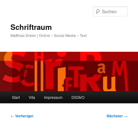
Zum
primären
Such
Inhalt
springen
Schriftraum
Matthias Dreier | Online – Social Media – Text
Hauptmenü
Start
Vita
Impressum
DSGVO
Beitragsnavigation
←
Vorheriger
Nächster
→