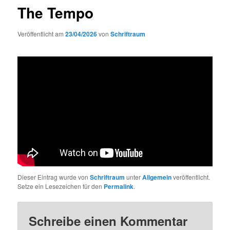
The Tempo
Veröffentlicht am
23/04/2026
von
Schriftraum
Dieser Eintrag wurde von
Schriftraum
unter
Allgemein
veröffentlicht.
Setze ein Lesezeichen für den
Permalink
.
Schreibe einen Kommentar