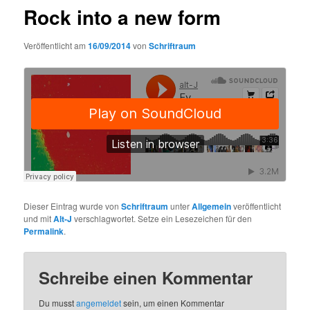
Rock into a new form
Veröffentlicht am
16/09/2014
von
Schriftraum
Dieser Eintrag wurde von
Schriftraum
unter
Allgemein
veröffentlicht
und mit
Alt-J
verschlagwortet. Setze ein Lesezeichen für den
Permalink
.
Schreibe einen Kommentar
Du musst
angemeldet
sein, um einen Kommentar