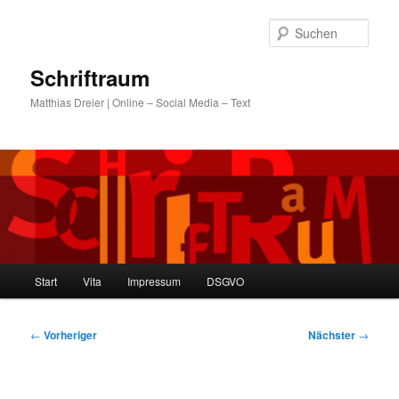
Zum
primären
Such
Inhalt
springen
Schriftraum
Matthias Dreier | Online – Social Media – Text
Hauptmenü
Start
Vita
Impressum
DSGVO
Beitragsnavigation
←
Vorheriger
Nächster
→