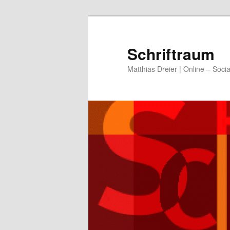
Zum
Zum
primären
sekundären
Inhalt
Inhalt
Schriftraum
springen
springen
Matthias Dreier | Online – Soci