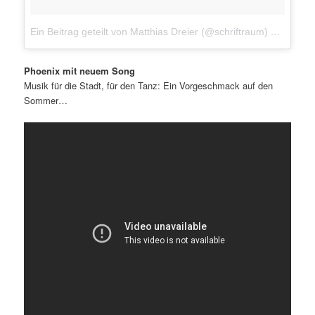
Ein Beitrag geteilt von Matthias Dreier (@schriftraum)
am
28. M
Phoenix mit neuem Song
Musik für die Stadt, für den Tanz: Ein Vorgeschmack auf den
Sommer…