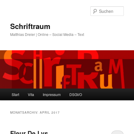
Zum
Zum
primären
sekundären
Such
Inhalt
Inhalt
springen
springen
Schriftraum
Matthias Dreier | Online – Social Media – Text
Hauptmenü
Start
Vita
Impressum
DSGVO
MONATSARCHIV:
APRIL 2017
Fleur De Lys