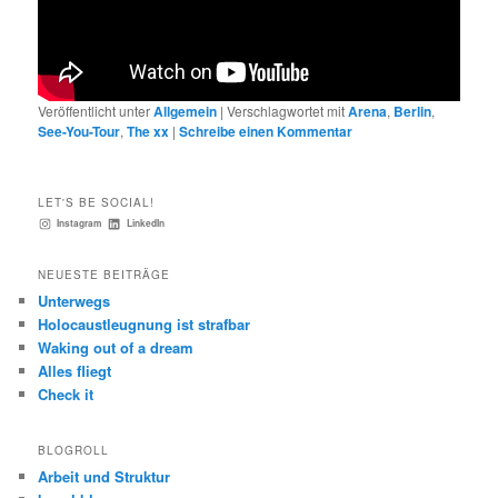
Veröffentlicht unter
Allgemein
|
Verschlagwortet mit
Arena
,
Berlin
,
See-You-Tour
,
The xx
|
Schreibe einen Kommentar
LET'S BE SOCIAL!
Instagram
LinkedIn
NEUESTE BEITRÄGE
Unterwegs
Holocaustleugnung ist strafbar
Waking out of a dream
Alles fliegt
Check it
BLOGROLL
Arbeit und Struktur