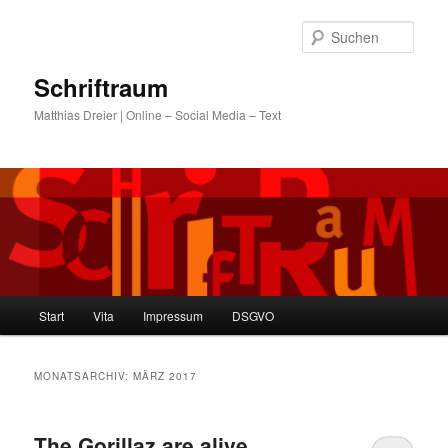
Zum
Zum
primären
sekundären
Such
Inhalt
Inhalt
springen
springen
Schriftraum
Matthias Dreier | Online – Social Media – Text
Hauptmenü
Start
Vita
Impressum
DSGVO
MONATSARCHIV:
MÄRZ 2017
The Gorillaz are alive