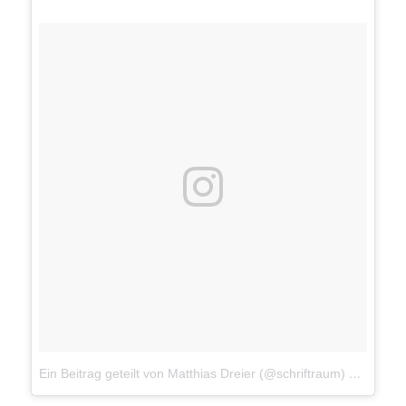
Ein Beitrag geteilt von Matthias Dreier (@schriftraum)
am
11. M