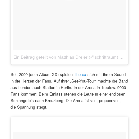
Ein Beitrag geteilt von Matthias Dreier (@schriftraum)
am
25. F
Seit 2009 (dem Album XX) spielen
The xx
sich mit ihrem Sound
in die Herzen der Fans. Auf ihrer „See-You-Tour“ machte die Band
aus London auch Station in Berlin. In der Arena in Treptow. 9000
Fans kommen: Beim Einlass stehen die Leute in einer endlosen
Schlange bis nach Kreuzberg. Die Arena ist voll, proppenvoll, –
die Spannung steigt.