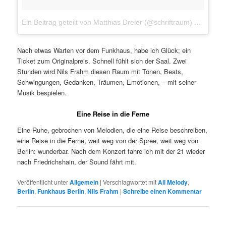
Ein Beitrag geteilt von Matthias Dreier (@schriftraum)
am
Jan 2
Nach etwas Warten vor dem Funkhaus, habe ich Glück; ein
Ticket zum Originalpreis. Schnell fühlt sich der Saal. Zwei
Stunden wird Nils Frahm diesen Raum mit Tönen, Beats,
Schwingungen, Gedanken, Träumen, Emotionen, – mit seiner
Musik bespielen.
Eine Reise in die Ferne
Eine Ruhe, gebrochen von Melodien, die eine Reise beschreiben,
eine Reise in die Ferne, weit weg von der Spree, weit weg von
Berlin: wunderbar. Nach dem Konzert fahre ich mit der 21 wieder
nach Friedrichshain, der Sound fährt mit.
Veröffentlicht unter
Allgemein
|
Verschlagwortet mit
All Melody
,
Berlin
,
Funkhaus Berlin
,
Nils Frahm
|
Schreibe einen Kommentar