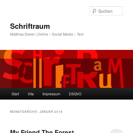
Zum
Zum
primären
sekundären
Such
Inhalt
Inhalt
springen
springen
Schriftraum
Matthias Dreier | Online – Social Media – Text
Hauptmenü
Start
Vita
Impressum
DSGVO
MONATSARCHIV:
JANUAR 2018
My Friend The Forest