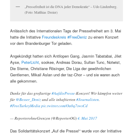
„Pressefreiheit ist die DNA jeder Demokratie“ – Udo Lindenberg.
(Foto: Matthias Dreier)
Anlässlich des Internationalen Tags der Pressefreiheit am 3. Mai
hatte die Initiative
Freundeskreis #FreeDeniz
zu einem Konzert
vor dem Brandenburger Tor geladen.
Angekündigt hatten sich Antilopen Gang, Jasmin Tabatabai, Jilet
Ayse,
PeterLicht
, sookee, Andreas Dorau, Sultan Tunc, Notwist,
Die Sterne, Christiane Rösinger, Die Liga der gewöhnlichen
Gentlemen, Mikail Aslan und der taz-Chor – und sie waren auch
alle gekommen.
Danke für das großartige
#AufdiePresse
-Konzert! Wir kämpfen weiter
für
@Besser_Deniz
und alle inhaftierten
#Journalisten
.
#FreeTurkeyMedia
pic.twitter.com/Oa0q7swsCd
— ReporterohneGrenzen (@ReporterOG)
4. Mai 2017
Das Solidaritätskonzert „Auf die Presse!“ wurde von der Initiative