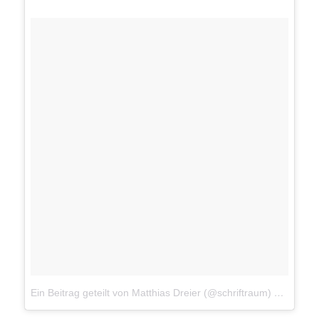
Ein Beitrag geteilt von Matthias Dreier (@schriftraum)
am
30. A