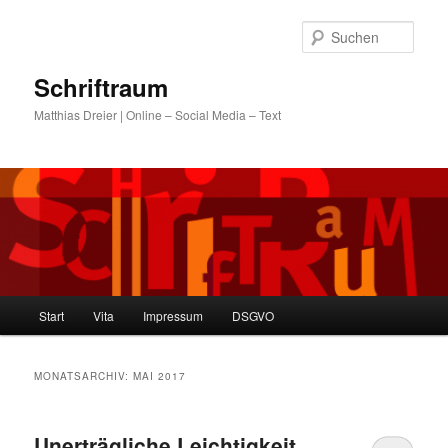
Zum
Zum
primären
sekundären
Such
Inhalt
Inhalt
springen
springen
Schriftraum
Matthias Dreier | Online – Social Media – Text
Hauptmenü
Start
Vita
Impressum
DSGVO
MONATSARCHIV:
MAI 2017
Unerträgliche Leichtigkeit