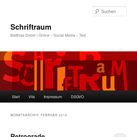
Zum
Zum
primären
sekundären
Such
Inhalt
Inhalt
springen
springen
Schriftraum
Matthias Dreier | Online – Social Media – Text
Hauptmenü
Start
Vita
Impressum
DSGVO
MONATSARCHIV:
FEBRUAR 2013
Retrograde