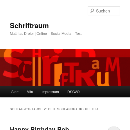
Zum
Zum
primären
sekundären
Such
Inhalt
Inhalt
springen
springen
Schriftraum
Matthias Dreier | Online – Social Media – Text
Hauptmenü
Start
Vita
Impressum
DSGVO
SCHLAGWORTARCHIV:
DEUTSCHLANDRADIO KULTUR
Happy Birthday Bob