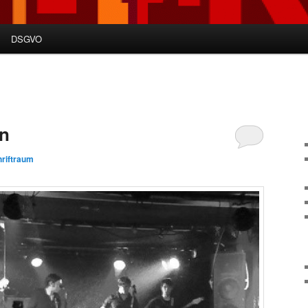
DSGVO
en
riftraum