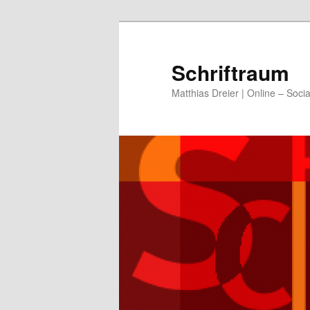
Zum
Zum
primären
sekundären
Inhalt
Inhalt
Schriftraum
springen
springen
Matthias Dreier | Online – Soci